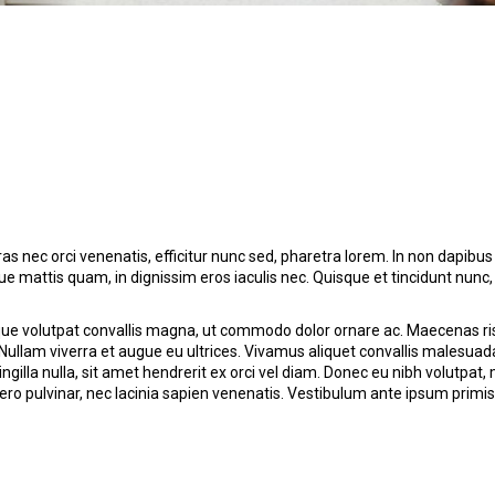
Cras nec orci venenatis, efficitur nunc sed, pharetra lorem. In non dapibus
ue mattis quam, in dignissim eros iaculis nec. Quisque et tincidunt nunc,
que volutpat convallis magna, ut commodo dolor ornare ac. Maecenas ri
Nullam viverra et augue eu ultrices. Vivamus aliquet convallis malesuad
ringilla nulla, sit amet hendrerit ex orci vel diam. Donec eu nibh volutpat,
libero pulvinar, nec lacinia sapien venenatis. Vestibulum ante ipsum primis