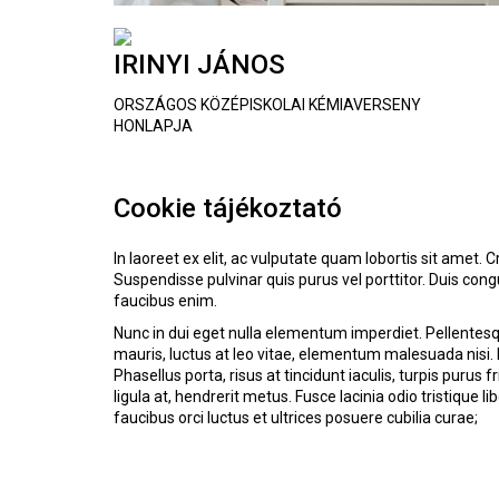
IRINYI JÁNOS
ORSZÁGOS KÖZÉPISKOLAI KÉMIAVERSENY
HONLAPJA
Cookie tájékoztató
In laoreet ex elit, ac vulputate quam lobortis sit amet. 
Suspendisse pulvinar quis purus vel porttitor. Duis cong
faucibus enim.
Nunc in dui eget nulla elementum imperdiet. Pellentes
mauris, luctus at leo vitae, elementum malesuada nisi. 
Phasellus porta, risus at tincidunt iaculis, turpis purus f
ligula at, hendrerit metus. Fusce lacinia odio tristique 
faucibus orci luctus et ultrices posuere cubilia curae;