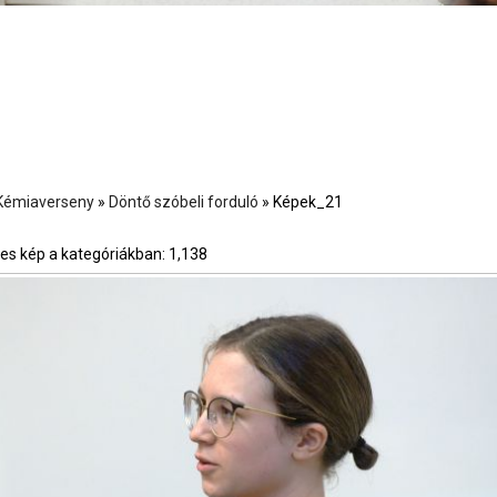
i Kémiaverseny
»
Döntő szóbeli forduló
» Képek_21
es kép a kategóriákban: 1,138