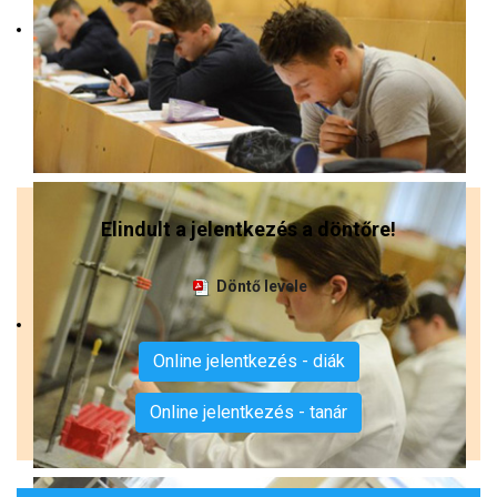
Elindult a jelentkezés a döntőre!
Döntő levele
Online jelentkezés - diák
Online jelentkezés - tanár