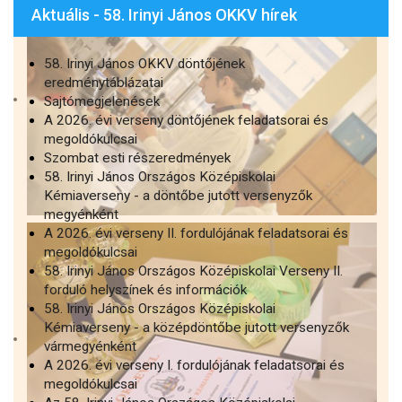
Aktuális - 58. Irinyi János OKKV hírek
58. Irinyi János OKKV döntőjének
eredménytáblázatai
Sajtómegjelenések
A 2026. évi verseny döntőjének feladatsorai és
megoldókulcsai
Szombat esti részeredmények
58. Irinyi János Országos Középiskolai
Kémiaverseny - a döntőbe jutott versenyzők
megyénként
A 2026. évi verseny II. fordulójának feladatsorai és
megoldókulcsai
58. Irinyi János Országos Középiskolai Verseny II.
forduló helyszínek és információk
58. Irinyi János Országos Középiskolai
Kémiaverseny - a középdöntőbe jutott versenyzők
vármegyénként
A 2026. évi verseny I. fordulójának feladatsorai és
megoldókulcsai