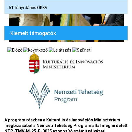
51. Irinyi János OKKV
Kiemelt támogatók
A program részben a Kulturális és Innovációs Minisztérium
megbízásából a Nemzeti Tehetség Program által meghirdetett
NTP-TMV-M-25-B-0035 azonosító számú pályázati