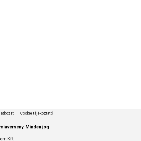
latkozat
Cookie tájékoztató
émiaverseny
. Minden jog
em Kft.